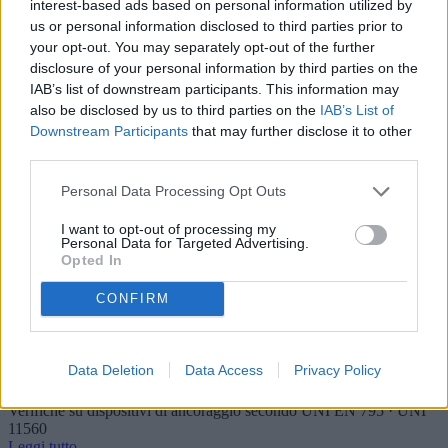
interest-based ads based on personal information utilized by
Leggi tutto
us or personal information disclosed to third parties prior to
your opt-out. You may separately opt-out of the further
disclosure of your personal information by third parties on the
IAB’s list of downstream participants. This information may
also be disclosed by us to third parties on the
IAB’s List of
Materiali contenenti amianto
Downstream Participants
that may further disclose it to other
Verificazione materiali contenenti amianto (MCA) - DM 06/09/1994
third parties.
Leggi tutto
Personal Data Processing Opt Outs
I want to opt-out of processing my
Personal Data for Targeted Advertising.
Acque ad uso umano
Opted In
Verifiche acque ad uso umano su “base volontaria”
Leggi tutto
CONFIRM
Data Deletion
Data Access
Privacy Policy
Linee vita
Verifiche su dispositivi di ancoraggio secondo UNI EN 795 · UNI
11560
Leggi tutto