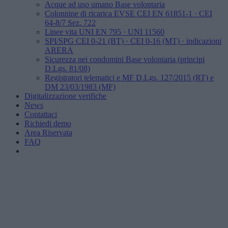
Acque ad uso umano
Base volontaria
Colonnine di ricarica EVSE
CEI EN 61851-1 · CEI
64-8/7 Sez. 722
Linee vita
UNI EN 795 · UNI 11560
SPI/SPG
CEI 0-21 (BT) · CEI 0-16 (MT) · indicazioni
ARERA
Sicurezza nei condomini
Base volontaria (principi
D.Lgs. 81/08)
Registratori telematici e MF
D.Lgs. 127/2015 (RT) e
DM 23/03/1983 (MF)
Digitalizzazione verifiche
News
Contattaci
Richiedi demo
Area Riservata
FAQ