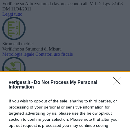
Verifiche su Attrezzature da lavoro secondo all. VII D. Lgs. 81/08 –
DM 11/04/2011
Leggi tutto
Strumenti metrici
Verifiche su Strumenti di Misura
Metrologia legale
Contatori uso fiscale
verigest.it -
Do Not Process My Personal
Dispositivi elettromedicali
Information
Verifiche su dispositivi elettromedicali, norma CEI 62-148
Leggi tutto
If you wish to opt-out of the sale, sharing to third parties, or
processing of your personal or sensitive information for
targeted advertising by us, please use the below opt-out
section to confirm your selection. Please note that after your
Cancelli automatici
opt-out request is processed you may continue seeing
Verificazione su cancelli automatici, D.Lgs. 27/01/2010 n.17