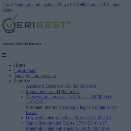
Home
Vantaggi e potenzialità
News
FAQ
Contattaci
Richiedi
demo
Gestione Verifiche Ispettive
Home
Il gestionale
Vantaggi e potenzialità
Settori
Ascensori
Decreto n.162 del 30/04/99
Impianti elettrici
DPR 462/01
Attrezzature lavoro
all. VII D. Lgs. 81/08 DM
11/04/2011
Strumenti metrici
Metrologia legale
Contatori uso
fiscale
Dispositivi elettromedicali
Norma CEI 62-148
Cancelli automatici
D.Lgs. 27/01/2010 n.17
Materiali contenenti amianto
DM 06/09/1994