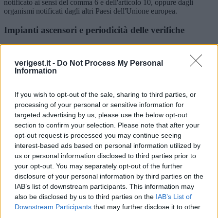
notificato ai sensi del comma 6 e dell'articolo 10, oppure dagli
organismi notificati dagli altri Paesi dell'Unione europea.
Impianti ascensori e periodicità delle verifiche
La normativa di riferimento impone che ogni genere di ascensore sia
sottoposto a verificazione periodica ogni 2 anni.
verigest.it -
Do Not Process My Personal
In VERIGEST gli ascensori possono essere classificati così da poter
Information
gestire per ciascuna tipologia di impianto una scheda tecnica
completamente personalizzata.
Nello specifico è possibile catalogare gli impianti ascensori in:
If you wish to opt-out of the sale, sharing to third parties, or
processing of your personal or sensitive information for
Ascensori e ascensori inclinati
targeted advertising by us, please use the below opt-out
Montacarichi e Montascale
section to confirm your selection. Please note that after your
Piattaforme elevatrici
opt-out request is processed you may continue seeing
Altro genere di ascensori
interest-based ads based on personal information utilized by
Verigest e l’applicazione del regime di qualità
us or personal information disclosed to third parties prior to
secondo 17020
your opt-out. You may separately opt-out of the further
disclosure of your personal information by third parties on the
L’accreditamento è un requisito obbligatorio per gli organismi
IAB’s list of downstream participants. This information may
responsabili delle verifiche ai sensi del DPR 162/1999 e che quindi
also be disclosed by us to third parties on the
IAB’s List of
devono ottenere necessariamente l’autorizzazione del Ministero
Downstream Participants
that may further disclose it to other
dello Sviluppo Economico.
third parties.