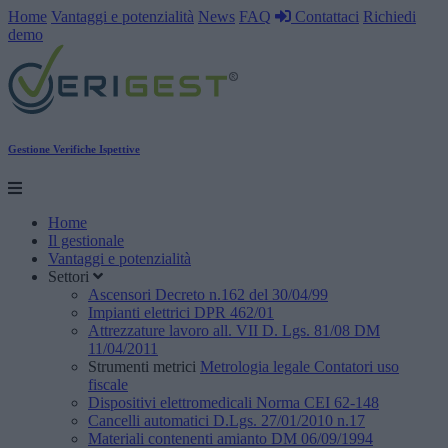
Home
Vantaggi e potenzialità
News
FAQ
Contattaci
Richiedi
demo
Gestione Verifiche Ispettive
Home
Il gestionale
Vantaggi e potenzialità
Settori
Ascensori
Decreto n.162 del 30/04/99
Impianti elettrici
DPR 462/01
Attrezzature lavoro
all. VII D. Lgs. 81/08 DM
11/04/2011
Strumenti metrici
Metrologia legale
Contatori uso
fiscale
Dispositivi elettromedicali
Norma CEI 62-148
Cancelli automatici
D.Lgs. 27/01/2010 n.17
Materiali contenenti amianto
DM 06/09/1994