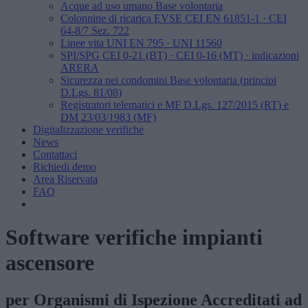
Acque ad uso umano
Base volontaria
Colonnine di ricarica EVSE
CEI EN 61851-1 · CEI
64-8/7 Sez. 722
Linee vita
UNI EN 795 · UNI 11560
SPI/SPG
CEI 0-21 (BT) · CEI 0-16 (MT) · indicazioni
ARERA
Sicurezza nei condomini
Base volontaria (principi
D.Lgs. 81/08)
Registratori telematici e MF
D.Lgs. 127/2015 (RT) e
DM 23/03/1983 (MF)
Digitalizzazione verifiche
News
Contattaci
Richiedi demo
Area Riservata
FAQ
Software verifiche impianti
ascensore
per Organismi di Ispezione Accreditati ad