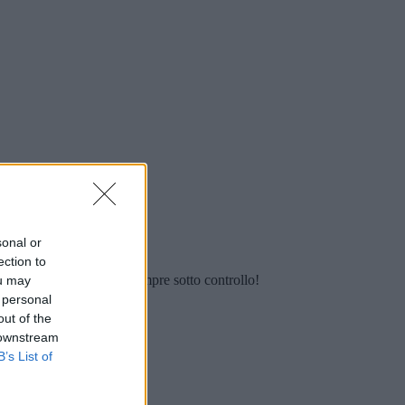
sonal or
ection to
e le attività, tutto sarà sempre sotto controllo!
ou may
 personal
out of the
 downstream
B’s List of