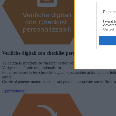
Persona
I want 
Advertis
Opted 
Verifiche digitali con checklist personalizzabili
Velocizza le ispezioni ed “azzera” le non conformità!
Verigest non è solo un gestionale, ma anche un potentissimo strumento
Potrai realizzare le tue checklist digitali e consentire ai tecnici di eff
errore.
Grazie al potente motore interno sarà possibile acquisire anche firme a
Approfondisci