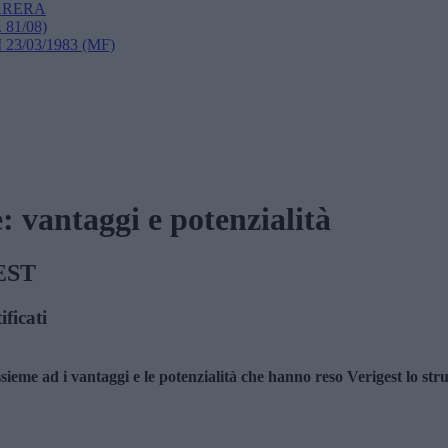
i ARERA
. 81/08)
 23/03/1983 (MF)
: vantaggi e potenzialità
GEST
ficati
sieme ad i vantaggi e le potenzialità che hanno reso
Verigest lo str