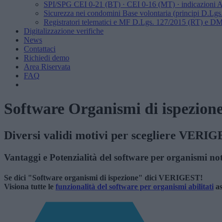
SPI/SPG
CEI 0-21 (BT) · CEI 0-16 (MT) · indicazion
Sicurezza nei condomini
Base volontaria (principi D.Lgs
Registratori telematici e MF
D.Lgs. 127/2015 (RT) e DM
Digitalizzazione verifiche
News
Contattaci
Richiedi demo
Area Riservata
FAQ
Software Organismi di ispezione
Diversi validi motivi per scegliere VERI
Vantaggi e Potenzialità del software per organismi noti
Se dici "Software organismi di ispezione" dici VERIGEST!
Visiona tutte le
funzionalità del software per organismi abilitati
as