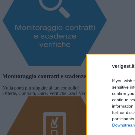
verigest.it
Monitoraggio contratti e scadenze verifiche
If you wish 
sensitive in
Nulla potrà più sfuggire al tuo controllo!
Offerte, Contratti, Gare, Verifiche...sarà Verigest a monitorare ogni cos
confirm you
continue se
information 
further disc
participants
Downstream 