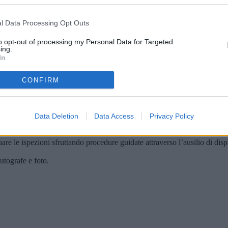
l Data Processing Opt Outs
to opt-out of processing my Personal Data for Targeted
ing.
In
CONFIRM
Data Deletion
Data Access
Privacy Policy
 di audit.
ettuare le ispezioni sfruttando procedure guidate attraverso l’ausilio di d
utografe e foto.