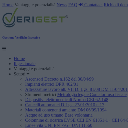
Home
Vantaggi e potenzialità
News
FAQ
Contattaci
Richiedi dem
Gestione Verifiche Ispettive
Home
Il gestionale
Vantaggi e potenzialità
Settori
Ascensori
Decreto n.162 del 30/04/99
Impianti elettrici
DPR 462/01
Attrezzature lavoro
all. VII D. Lgs. 81/08 DM 11/04/201
Strumenti metrici
Metrologia legale
Contatori uso fiscale
Dispositivi elettromedicali
Norma CEI 62-148
Cancelli automatici
D.Lgs. 27/01/2010 n.17
Materiali contenenti amianto
DM 06/09/1994
Acque ad uso umano
Base volontaria
Colonnine di ricarica EVSE
CEI EN 61851-1 · CEI 64-8
Linee vita
UNI EN 795 · UNI 11560