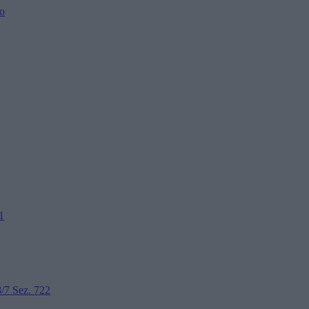
o
1
/7 Sez. 722