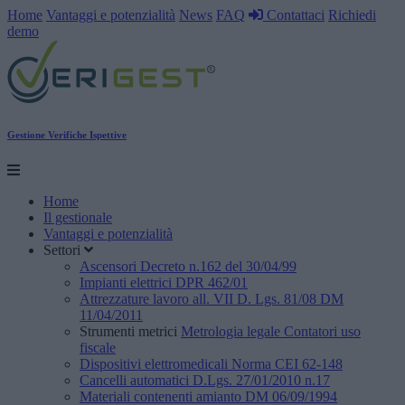
Home
Vantaggi e potenzialità
News
FAQ
Contattaci
Richiedi
demo
Gestione Verifiche Ispettive
Home
Il gestionale
Vantaggi e potenzialità
Settori
Ascensori
Decreto n.162 del 30/04/99
Impianti elettrici
DPR 462/01
Attrezzature lavoro
all. VII D. Lgs. 81/08 DM
11/04/2011
Strumenti metrici
Metrologia legale
Contatori uso
fiscale
Dispositivi elettromedicali
Norma CEI 62-148
Cancelli automatici
D.Lgs. 27/01/2010 n.17
Materiali contenenti amianto
DM 06/09/1994