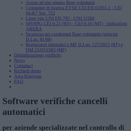
Acque ad uso umano
Base volontaria
Colonnine di ricarica EVSE
CEI EN 61851-1 · CEI
64-8/7 Sez. 722
Linee vita
UNI EN 795 · UNI 11560
SPI/SPG
CEI 0-21 (BT) · CEI 0-16 (MT) · indicazioni
ARERA
Sicurezza nei condomini
Base volontaria (principi
D.Lgs. 81/08)
Registratori telematici e MF
D.Lgs. 127/2015 (RT) e
DM 23/03/1983 (MF)
Digitalizzazione verifiche
News
Contattaci
Richiedi demo
Area Riservata
FAQ
Software verifiche cancelli
automatici
per aziende specializzate nel controllo di